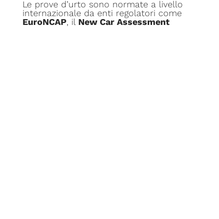
Le prove d’urto sono normate a livello
internazionale da enti regolatori come
EuroNCAP
, il
New Car Assessment
Programme
europeo
. In base ai
parametri definiti da queste linee guida,
le autovetture devono
superare crash
test frontali
,
laterali
e di
ribaltamento
,
che
simulano gli incidenti stradali più
comuni
.
I crash test frontali prevedono l’impatto
a 64 km/h contro una barriera fissa, per
valutare l’integrità dell’abitacolo e la
protezione garantita agli occupanti.
Particolare attenzione è posta al
comportamento della scocca
,
dell’efficacia degli airbag
e dei
pretensionatori
delle cinture di
sicurezza
. Sulla base dei risultati
ottenuti, EuroNCAP assegna un punteggio
da 0 a 5 stelle che certifica il
livello di
protezione fornito agli occupanti
.
Ulteriori test valutano anche il