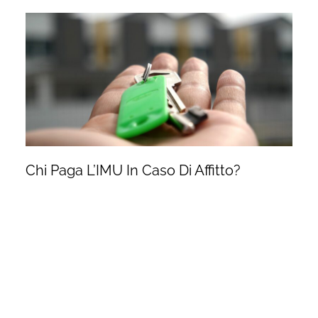
Chi Paga L’IMU In Caso Di Affitto?
Redazione
Febbraio 8, 2024
7:54 Pm
Febbraio
8, 2024
Chi paga l’IMU in caso di affitto? Sono molte le persone che
ancora oggi si pongono il dubbio di chi debba farsi carico del
pagamento
CONTINUA