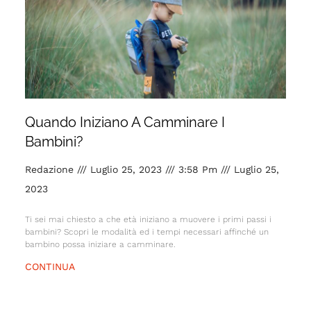
Quando Iniziano A Camminare I
Bambini?
Redazione
Luglio 25, 2023
3:58 Pm
Luglio 25,
2023
Ti sei mai chiesto a che età iniziano a muovere i primi passi i
bambini? Scopri le modalità ed i tempi necessari affinché un
bambino possa iniziare a camminare.
CONTINUA