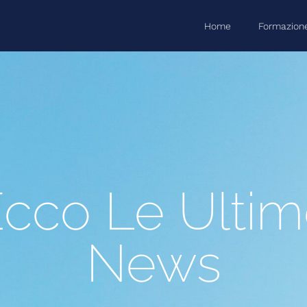
Home
Formazion
cco Le Ulti
News