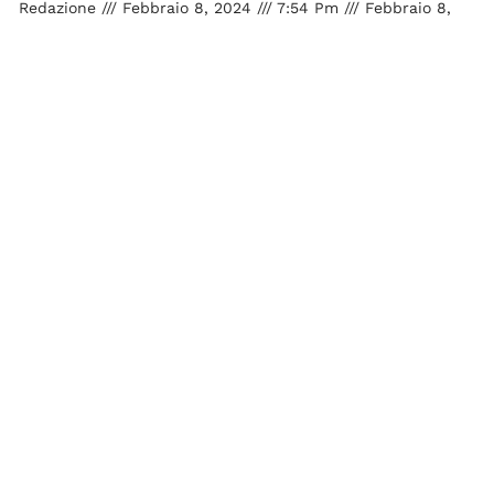
Redazione
Febbraio 8, 2024
7:54 Pm
Febbraio 8,
2024
Chi paga l’IMU in caso di affitto? Sono molte le
persone che ancora oggi si pongono il dubbio di chi
debba farsi carico del pagamento
CONTINUA