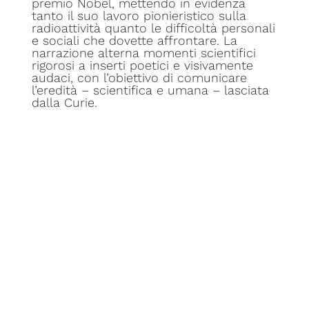
premio Nobel, mettendo in evidenza
tanto il suo lavoro pionieristico sulla
radioattività quanto le difficoltà personali
e sociali che dovette affrontare. La
narrazione alterna momenti scientifici
rigorosi a inserti poetici e visivamente
audaci, con l’obiettivo di comunicare
l’eredità – scientifica e umana – lasciata
dalla Curie.
Quando la scienza
diventa spettacolo:
adattamenti
immaginari ispirati a
figure reali
Non sempre il cinema sceglie un
approccio biografico diretto. In alcuni